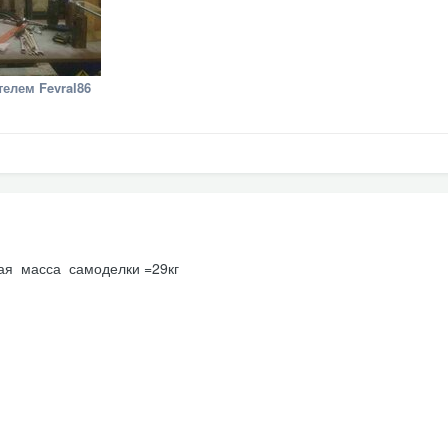
елем Fevral86
щая масса самоделки =29кг