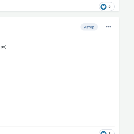
5
Автор
ерх)
3