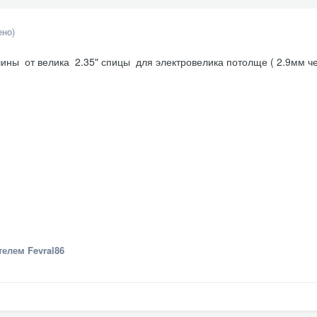
ено)
шины от велика 2.35" спицы для электровелика потолще ( 2.9мм ч
елем Fevral86