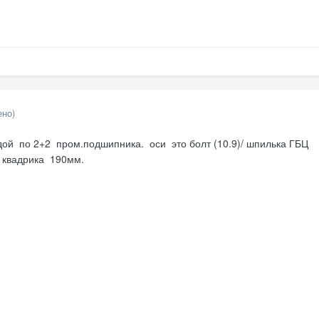
ено)
дой по 2+2 пром.подшипника. оси это болт (10.9)/ шпилька ГБЦ
о квадрика 190мм.