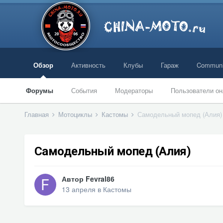
Обзор
Активность
Клубы
Гараж
Communi
Форумы
События
Модераторы
Пользователи он
Главная
Мотоциклы
Кастомы
Самодельный мопед (Алия)
Самодельный мопед (Алия)
Автор
Fevral86
13 апреля
в
Кастомы