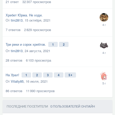
21
ответ
32 307
просмотров
Хребет Юрма. Не ходи.
От
tim2813
,
15 октября, 2021
7
ответов
2 829
просмотров
Три реки и сорок хребтов.
1
2
От
tim2813
,
24 августа, 2021
28
ответов
6 103
просмотра
На Урал!
1
2
3
4
5
От
Vitaliy85
,
16 июля, 2021
86
ответов
11 990
просмотров
ПОСЛЕДНИЕ ПОСЕТИТЕЛИ
0 ПОЛЬЗОВАТЕЛЕЙ ОНЛАЙН