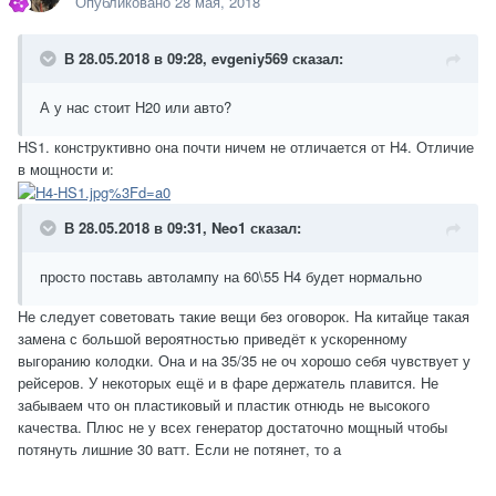
Опубликовано
28 мая, 2018
В 28.05.2018 в 09:28,
evgeniy569
сказал:
А у нас стоит Н20 или авто?
HS1. конструктивно она почти ничем не отличается от H4. Отличие
в мощности и:
В 28.05.2018 в 09:31,
Neo1
сказал:
просто поставь автолампу на 60\55 H4 будет нормально
Не следует советовать такие вещи без оговорок. На китайце такая
замена с большой вероятностью приведёт к ускоренному
выгоранию колодки. Она и на 35/35 не оч хорошо себя чувствует у
рейсеров. У некоторых ещё и в фаре держатель плавится. Не
забываем что он пластиковый и пластик отнюдь не высокого
качества. Плюс не у всех генератор достаточно мощный чтобы
потянуть лишние 30 ватт. Если не потянет, то а