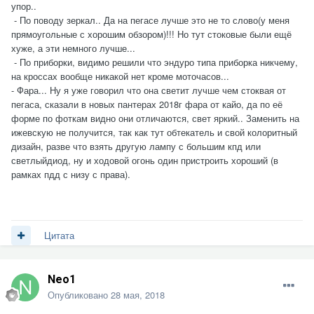
упор..
- По поводу зеркал.. Да на пегасе лучше это не то слово(у меня
прямоугольные с хорошим обзором)!!! Но тут стоковые были ещё
хуже, а эти немного лучше...
- По приборки, видимо решили что эндуро типа приборка никчему,
на кроссах вообще никакой нет кроме моточасов...
- Фара... Ну я уже говорил что она светит лучше чем стоквая от
пегаса, сказали в новых пантерах 2018г фара от кайо, да по её
форме по фоткам видно они отличаются, свет яркий.. Заменить на
ижевскую не получится, так как тут обтекатель и свой колоритный
дизайн, разве что взять другую лампу с большим кпд или
светлыйдиод, ну и ходовой огонь один пристроить хороший (в
рамках пдд с низу с права).
Цитата
Neo1
Опубликовано
28 мая, 2018