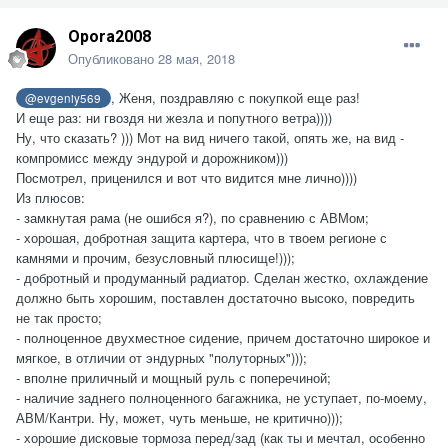
Opora2008
Опубликовано
28 мая, 2018
, Женя, поздравляю с покупкой еще раз!
@evgeniy569
И еще раз: ни гвоздя ни жезла и попутного ветра))))
Ну, что сказать? ))) Мот на вид ничего такой, опять же, на вид -
компромисс между эндурой и дорожником)))
Посмотрел, приценился и вот что видится мне лично))))
Из плюсов:
- замкнутая рама (не ошибся я?), по сравнению с АВМом;
- хорошая, добротная защита картера, что в твоем регионе с
камнями и прочим, безусловный плюсище!)));
- добротный и продуманный радиатор. Сделан жестко, охлаждение
должно быть хорошим, поставлен достаточно высоко, повредить
не так просто;
- полноценное двухместное сидение, причем достаточно широкое и
мягкое, в отличии от эндурных "полуторных")));
- вполне приличный и мощный руль с поперечиной;
- наличие заднего полноценного багажника, не уступает, по-моему,
АВМ/Кантри. Ну, может, чуть меньше, не критично)));
- хорошие дисковые тормоза перед/зад (как ты и мечтал, особенно