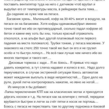
поставить вентилятор туда на него с датчиком чтоб врубал и
вырубал его от температуры масла, в рейнджере была тема....
Да сидение не хуже чем на пегасе.
Багажник хрень.. Маленький, кофр на 30-40% висит в воздухе, на
пегасе он на багажнике. Хотя кофры одинаковые(брал именно
точно такой же ибо он противоударный, сколько падал кофром об
бетон и камни ему хоть бы хны, только красный отражатель
откололся, а на альфе был другой платиковый после первого
падения на месте поломался). Трубки тонкие, у пегаса масивнее. У
знакомого на стелс 250 точно такой же был он его и не грузил
особо и то быстро лопнул... Но всё-таки лучше чем ничего ибо во
многих пантерах и такого нет....
Дисковые тормоза с зади... Я их боюсь.. Я привык что надо
давить конкретно, а тут слегка надавил и колесо в юз.. Надо долго
переучиватся, в случае экстренной ситуации боюсь автоматом
может нежданчик выплыть в виде неприятностей.... Одно дело на
руле, рукой легче контролировать нажатие, но явно не ногой....
Из минусов я бы добавил:
-Лапка переключения КПП как на класических мотах и приходится
дёргать носком и т.д. На пегасе как на юпитере с пяткой, передачи
врубаются быстрее и легче за счёт пятки и носок не портишь...
Боюсь с пегаса не перестваить там по другому подножка и боковой