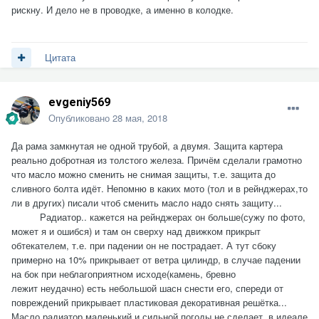
рискну. И дело не в проводке, а именно в колодке.
Цитата
evgeniy569
Опубликовано
28 мая, 2018
Да рама замкнутая не одной трубой, а двумя. Защита картера
реально добротная из толстого железа. Причём сделали грамотно
что масло можно сменить не снимая защиты, т.е. защита до
сливного болта идёт. Непомню в каких мото (тол и в рейнджерах,то
ли в других) писали чтоб сменить масло надо снять защиту...
Радиатор.. кажется на рейнджерах он больше(сужу по фото,
может я и ошибся) и там он сверху над движком прикрыт
обтекателем, т.е. при падении он не пострадает. А тут сбоку
примерно на 10% прикрывает от ветра цилиндр, в случае падении
на бок при неблагоприятном исходе(камень, бревно
лежит неудачно) есть небольшой шасн снести его, спереди от
повреждений прикрывает пластиковая декоративная решётка...
Масло радиатор маленький и сильной погоды не сделает, в идеале