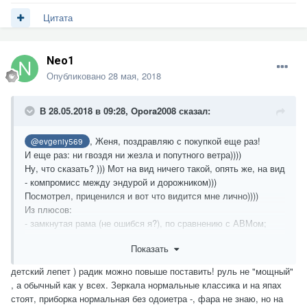
Цитата
Neo1
Опубликовано
28 мая, 2018
В 28.05.2018 в 09:28,
Opora2008
сказал:
, Женя, поздравляю с покупкой еще раз!
@evgeniy569
И еще раз: ни гвоздя ни жезла и попутного ветра))))
Ну, что сказать? ))) Мот на вид ничего такой, опять же, на вид
- компромисс между эндурой и дорожником)))
Посмотрел, приценился и вот что видится мне лично))))
Из плюсов:
- замкнутая рама (не ошибся я?), по сравнению с АВМом;
- хорошая, добротная защита картера, что в твоем регионе с
Показать
камнями и прочим, безусловный плюсище!)));
- добротный и продуманный радиатор. Сделан жестко,
детский лепет ) радик можно повыше поставить! руль не "мощный"
охлаждение должно быть хорошим, поставлен достаточно
, а обычный как у всех. Зеркала нормальные классика и на япах
высоко, повредить не так просто;
стоят, приборка нормальная без одоиетра -, фара не знаю, но на
- полноценное двухместное сидение, причем достаточно