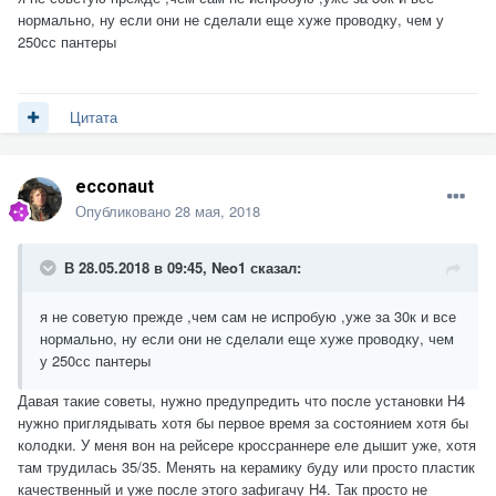
- про сам ветровичок/щиток писал в "плюсах", но и тут
нормально, ну если они не сделали еще хуже проводку, чем у
отмечу, что можно было бы и повыше его сделать, к тому же,
250сс пантеры
крепления позволяют. Хотя если эндурить, то, конечно оно
бы мешало...
- фара для твоего режима эксплуатации не подходит, надо
Цитата
будет менять;
- переднее крыло мне не понравилось вообще. Но это опять
же, исходя из того, что ты не собираешься особо эндурить, а
ecconaut
в основном трасса/город.
- ну и лапка "пятка-носок", на мой взгляд удобнее была бы.
Опубликовано
28 мая, 2018
Хотя, повторюсь, для эндуро - норм, а для повседневной
жизни - не очень.
В 28.05.2018 в 09:45,
Neo1
сказал:
Как-то так видится твой коник на расстоянии)))
я не советую прежде ,чем сам не испробую ,уже за 30к и все
Не обижайся ;-), постарался быть объективным.
нормально, ну если они не сделали еще хуже проводку, чем
А так еще раз поздравляю!!!
у 250сс пантеры
P.S. Если не против, буду иногда писать/читать в твоей твою
теме))))
Давая такие советы, нужно предупредить что после установки H4
нужно приглядывать хотя бы первое время за состоянием хотя бы
колодки. У меня вон на рейсере кроссраннере еле дышит уже, хотя
там трудилась 35/35. Менять на керамику буду или просто пластик
качественный и уже после этого зафигачу H4. Так просто не