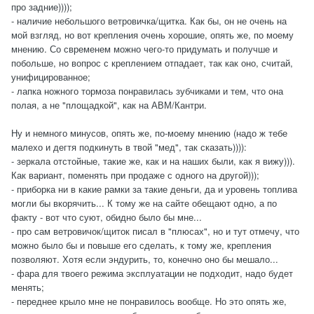
про задние))));
- наличие небольшого ветровичка/щитка. Как бы, он не очень на
мой взгляд, но вот крепления очень хорошие, опять же, по моему
мнению. Со свременем можно чего-то придумать и получше и
побольше, но вопрос с креплением отпадает, так как оно, считай,
унифицированное;
- лапка ножного тормоза понравилась зубчиками и тем, что она
полая, а не "площадкой", как на АВМ/Кантри.
Ну и немного минусов, опять же, по-моему мнению (надо ж тебе
малехо и дегтя подкинуть в твой "мед", так сказать)))):
- зеркала отстойные, такие же, как и на наших были, как я вижу))).
Как вариант, поменять при продаже с одного на другой)));
- приборка ни в какие рамки за такие деньги, да и уровень топлива
могли бы вкорячить... К тому же на сайте обещают одно, а по
факту - вот что суют, обидно было бы мне...
- про сам ветровичок/щиток писал в "плюсах", но и тут отмечу, что
можно было бы и повыше его сделать, к тому же, крепления
позволяют. Хотя если эндурить, то, конечно оно бы мешало...
- фара для твоего режима эксплуатации не подходит, надо будет
менять;
- переднее крыло мне не понравилось вообще. Но это опять же,