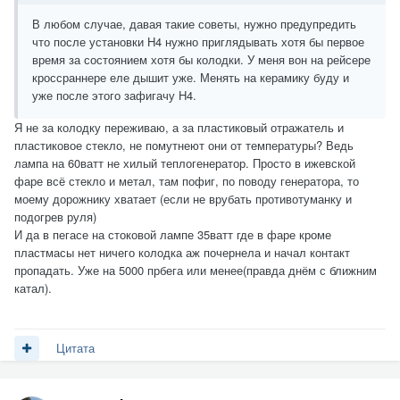
В любом случае, давая такие советы, нужно предупредить
что после установки H4 нужно приглядывать хотя бы первое
время за состоянием хотя бы колодки. У меня вон на рейсере
кроссраннере еле дышит уже. Менять на керамику буду и
уже после этого зафигачу H4.
Я не за колодку переживаю, а за пластиковый отражатель и
пластиковое стекло, не помутнеют они от температуры? Ведь
лампа на 60ватт не хилый теплогенератор. Просто в ижевской
фаре всё стекло и метал, там пофиг, по поводу генератора, то
моему дорожнику хватает (если не врубать противотуманку и
подогрев руля)
И да в пегасе на стоковой лампе 35ватт где в фаре кроме
пластмасы нет ничего колодка аж почернела и начал контакт
пропадать. Уже на 5000 прбега или менее(правда днём с ближним
катал).
Цитата