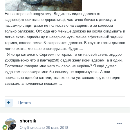
На пантере всё подругому. Водитель сидит далеко от
заднего(относительно дорожника), частично ближе к движку, а
пассажир сидит даже не полностью на заднем, а за колесом
только багажник. Отсюда его меньше должно на козла скидывать и
легче ехать вдвоём ну и наверное чуть менее эфективный задний
тормоз, колесо легче блокироватся должно. В крутые горки должно
легче ехать, меньше опрокидывать будет....
Я когда катался с Сергеем по горам, то он на свой стелс эндуро
250(примерно что и пантер250) садил жену иони вдвоём, а я один.
Постоянно говорил мне чего ты свою не берёшь? Я ещё думал
куда там пассажира мне бы самому не опрокинутся.. А они
нормально вдвоём катали, только если уж совсем круто он один
заезжал, а половинка пешком....
Цитата
shorsik
Опубликовано
28 мая, 2018