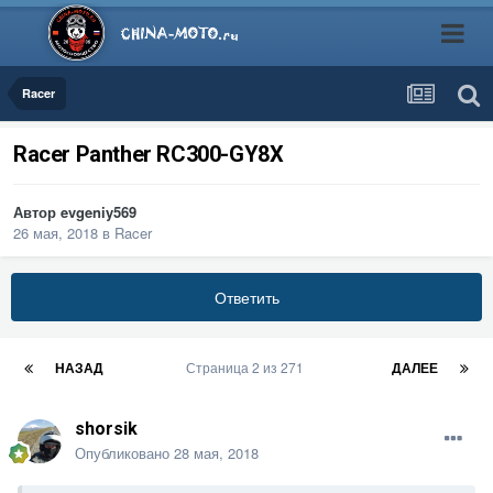
Racer
Racer Panther RC300-GY8X
Автор
evgeniy569
26 мая, 2018
в
Racer
Ответить
НАЗАД
Страница 2 из 271
ДАЛЕЕ
shorsik
Опубликовано
28 мая, 2018