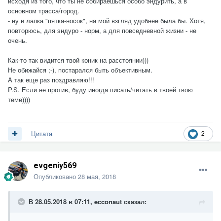
исходя из того, что ты не собираешься особо эндурить, а в
основном трасса/город.
- ну и лапка "пятка-носок", на мой взгляд удобнее была бы. Хотя,
повторюсь, для эндуро - норм, а для повседневной жизни - не
очень.
Как-то так видится твой коник на расстоянии)))
Не обижайся ;-), постарался быть объективным.
А так еще раз поздравляю!!!
P.S. Если не против, буду иногда писать/читать в твоей твою
теме))))
2
Цитата
evgeniy569
Опубликовано
28 мая, 2018
В 28.05.2018 в 07:11,
ecconaut
сказал: