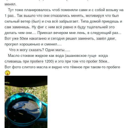
менял.
Тут тоже планировалось чтоб поменяли сами и с собой возьму на
1 раз.. Так вышло что они отказались менять, мотивируя что был
сильный ветер (был) и сча всё забрызгает. Типа домой приедешь и
сам заменишь. Ну фиг с ним всё равно я буду тщательней это
делать чем они.... Приехал вечером мне лень, в следующий раз...
Вот уже 50км накатанно и сегодня решил заменить, завёл двиг,
прогрел хорошенько и сменил....
Что я могу сказать? Одни маты.....
Масло стоквое жидкое как вода (ашановское гуще когда
сливаешь при пробеге 1200) и это при том что пробег 50км..
Вот фото слитого масла и видно что тёмное при таком-то пробеге