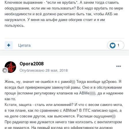
Ключевое выражение - "если не врубать". А зачем тогда ставить
оборудование, если им не пользоватья? Всё надо врубать по мере
необходимости и всё должно расчитано быть так, чтобы АКБ не
нагружался. У меня на альфе даже обогрев стоит и я им
пользуюсь.
1
Цитата
Opora2008
Опубликовано
28 мая, 2018
Жень, ну, значит не ошибся я с рамой))) Тогда вообще здОрово. Я
всегда был приверженцем замкнутой рамы. Оно и в обслуживании
проще (вспомни регулировку клапанов на АВМе))))), да и надежнее
как-то.
Кстати, защита - сталь или алюминий? И что с весом самого мота,
в том плане, как по сравнению с АВМом? В ПТС написано одно, а
на деле совсем другое, как выясняется. Распиши ощущения)))
Про радиатор мне думается ничего там колхозить с вентилятором
и не придется. На первый взгляд его эффективности должно