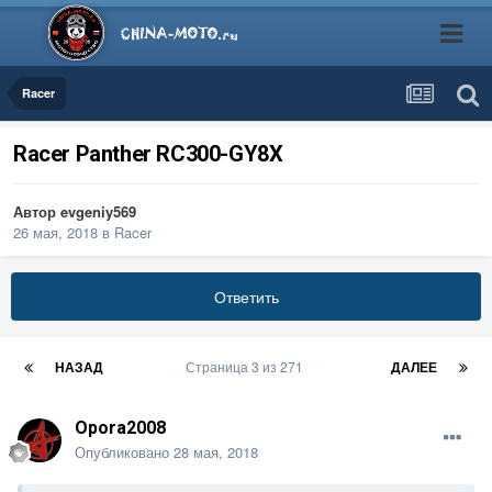
Racer
Racer Panther RC300-GY8X
Автор
evgeniy569
26 мая, 2018
в
Racer
Ответить
НАЗАД
Страница 3 из 271
ДАЛЕЕ
Opora2008
Опубликовано
28 мая, 2018