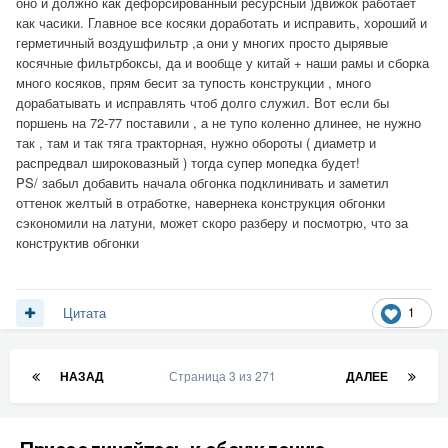
оно и должно как дефорсированный ресурсный )движок работает
метки если мот ровно ставить), по щупу тоже чуть выше
крутится на верхах), но также до 8000 оборотов
как часики. Главное все косяки доработать и исправить, хороший и
отметки. Мне продавец так и говорил что вроде 1100 с
герметичный воздушфильтр ,а они у многих просто дырявые
запасом....
косячные фильтрбоксы, да и вообще у китай + наши рамы и сборка
много косяков, прям бесит за тупость конструкции , много
Из всего выше перечисленного могу посоветовать. Сильно
дорабатывать и исправлять чтоб долго служил. Вот если бы
не пинать это моё имхо ибо у каждого свои понятия по
поршень на 72-77 поставили , а не тупо коленно длинее, не нужно
маслу.. Что если берёте новый мот сразу не меняйте мало
так , там и так тяга тракторная, нужно обороты ( диаметр и
как советуют в салоне. Один шут опилки будут что с дорого,
распредвал широковазный ) тогда супер мопедка будет!
то и дешёвого масла. Покатайте 40-50км (очень нежно, я к
PS/ забыл добавить начала обгонка подклинивать и заметил
примеру 5-7км на оборотах 3000-4200 и стою минут 15 в
оттенок желтый в отработке, навернека конструкция обгонки
таком режиме катал) и только потом слейте эту бодягу и
сэкономили на латуни, может скоро разберу и посмотрю, что за
залейте нормальное масло....
конструктив обгонки
1
Цитата
НАЗАД
Страница 3 из 271
ДАЛЕЕ