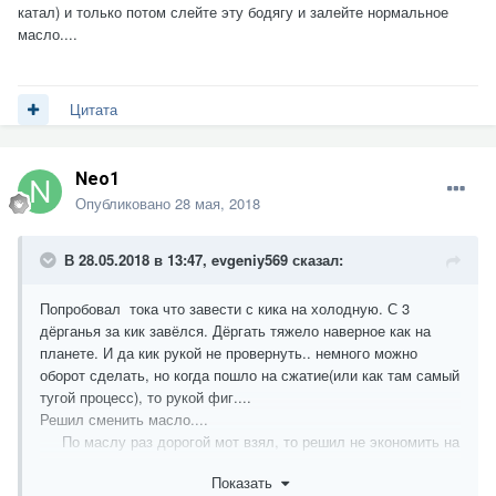
катал) и только потом слейте эту бодягу и залейте нормальное
масло....
Цитата
Neo1
Опубликовано
28 мая, 2018
В 28.05.2018 в 13:47,
evgeniy569
сказал:
Попробовал тока что завести с кика на холодную. С 3
дёрганья за кик завёлся. Дёргать тяжело наверное как на
планете. И да кик рукой не провернуть.. немного можно
оборот сделать, но когда пошло на сжатие(или как там самый
тугой процесс), то рукой фиг....
Решил сменить масло....
По маслу раз дорогой мот взял, то решил не экономить на
спичках и заказал мотюль5100 на две смены для обкатки.
Показать
(Если не дай бог что случится чтоб не думать что из-за того