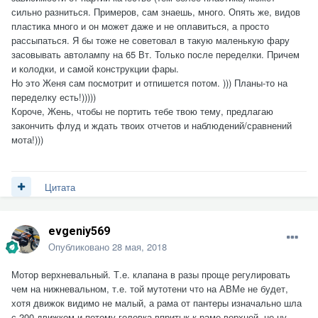
сильно разниться. Примеров, сам знаешь, много. Опять же, видов
пластика много и он может даже и не оплавиться, а просто
рассыпаться. Я бы тоже не советовал в такую маленькую фару
засовывать автолампу на 65 Вт. Только после переделки. Причем
и колодки, и самой конструкции фары.
Но это Женя сам посмотрит и отпишется потом. ))) Планы-то на
переделку есть!)))))
Короче, Жень, чтобы не портить тебе твою тему, предлагаю
закончить флуд и ждать твоих отчетов и наблюдений/сравнений
мота!)))
Цитата
evgeniy569
Опубликовано
28 мая, 2018
Мотор верхневальный. Т.е. клапана в разы проще регулировать
чем на нижневальном, т.е. той мутотени что на АВМе не будет,
хотя движок видимо не малый, а рама от пантеры изначально шла
с 200 движком и потому головка впритык к раме верхней, не ну