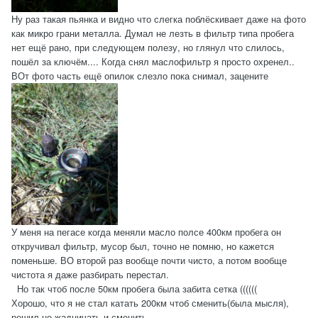
Ну раз такая пьянка и видно что слегка поблёскивает даже на фото
как микро грани металла. Думал не лезть в фильтр типа пробега
нет ещё рано, при следующем полезу, но глянул что слилось,
пошёл за ключём.... Когда снял маслофильтр я просто охренел..
ВОт фото часть ещё опилок слезло пока снимал, зацените
У меня на пегасе когда меняли масло полсе 400км пробега он
откручивал фильтр, мусор был, точно не помню, но кажется
поменьше. ВО второй раз вообще почти чисто, а потом вообще
чистота я даже разбирать перестал.
Но так чтоб после 50км пробега была забита сетка ((((((
Хорошо, что я не стал катать 200км чтоб сменить(была мысля),
решил не жадничать и сменить....