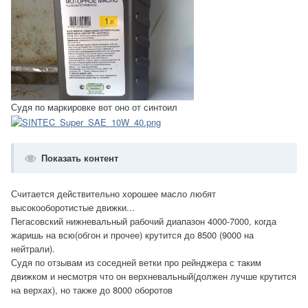
Вот фото слитого масла и видно что тёмное при таком-то
пробеге
Судя по маркировке вот оно от синтоил
Показать контент
Ну раз такая пьянка и видно что слегка поблёскивает даже на
фото как микро грани металла. Думал не лезть в фильтр
Считается действительно хорошее масло любят
типа пробега нет ещё рано, при следующем полезу, но
высокооборотистые движки...
глянул что слилось, пошёл за ключём.... Когда снял
Пегасовский нижневальный рабочий диапазон 4000-7000, когда
маслофильтр я просто охренел.. ВОт фото часть ещё опилок
жаришь на всю(обгон и прочее) крутится до 8500 (9000 на
слезло пока снимал, зацените
нейтрали).
Судя по отзывам из соседней ветки про рейнджера с таким
движком и несмотря что он верхневальный(должен лучше крутится
на верхах), но также до 8000 оборотов