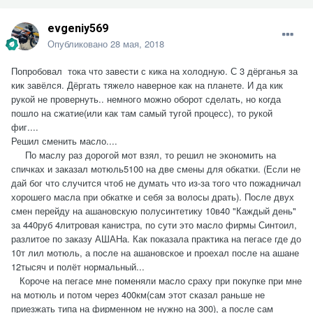
evgeniy569
Опубликовано
28 мая, 2018
Попробовал тока что завести с кика на холодную. С 3 дёрганья за
кик завёлся. Дёргать тяжело наверное как на планете. И да кик
рукой не провернуть.. немного можно оборот сделать, но когда
пошло на сжатие(или как там самый тугой процесс), то рукой
фиг....
Решил сменить масло....
По маслу раз дорогой мот взял, то решил не экономить на
спичках и заказал мотюль5100 на две смены для обкатки. (Если не
дай бог что случится чтоб не думать что из-за того что пожадничал
хорошего масла при обкатке и себя за волосы драть). После двух
смен перейду на ашановскую полусинтетику 10в40 "Каждый день"
за 440руб 4литровая канистра, по сути это масло фирмы Синтоил,
разлитое по заказу АШАНа. Как показала практика на пегасе где до
10т лил мотюль, а после на ашановское и проехал после на ашане
12тысяч и полёт нормальный...
Короче на пегасе мне поменяли масло сраху при покупке при мне
на мотюль и потом через 400км(сам этот сказал раньше не
приезжать типа на фирменном не нужно на 300), а после сам