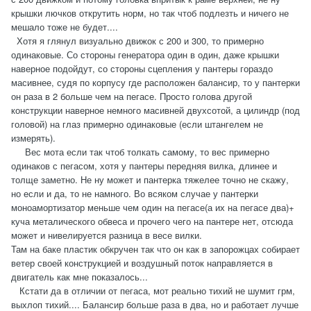
крышки лючков открутить норм, но так чтоб подлезть и ничего не
мешало тоже не будет....
Хотя я глянул визуально движок с 200 и 300, то примерно
одинаковые. Со стороны генератора один в один, даже крышки
наверное подойдут, со стороны сцепления у пантеры гораздо
масивнее, судя по корпусу где расположен балансир, то у пантерки
он раза в 2 больше чем на пегасе. Просто голова другой
конструкции наверное немного масивней двухсотой, а цилиндр (под
головой) на глаз примерно одинаковые (если штангелем не
измерять).
Вес мота если так чтоб толкать самому, то вес примерно
одинаков с пегасом, хотя у пантеры передняя вилка, длинее и
толще заметно. Не ну может и пантерка тяжелее точно не скажу,
но если и да, то не намного. Во всяком случае у пантерки
моноамортизатор меньше чем один на пегасе(а их на пегасе два)+
куча металического обвеса и прочего чего на пантере нет, отсюда
может и нивелируется разница в весе вилки.
Там на баке пластик обкручен так что он как в запорожцах собирает
ветер своей конструкцией и воздушный поток направляется в
двигатель как мне показалось...
Кстати да в отличии от пегаса, мот реально тихий не шумит грм,
выхлоп тихий.... Балансир больше раза в два, но и работает лучше