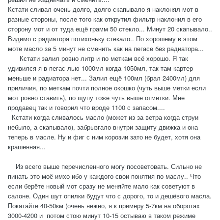
Кстати сливал очень долго, долго скапывало я наклонял мот в
разные стороны, после того как открутил фильтр наклонил в его
сторону мот и от туда ещё грамм 50 стекло... Минут 20 скапывало..
Видимо с радиатора потихоньку стекало.. По хорошему в этом
моте масло за 5 минут не сменить как на пегасе без радиатора...
Кстати залил ровно литр и по меткам всё хорошо. Я так
удивился я в пегас лью 1000мл когда 1050мл, так там картер
меньше и радиатора нет... Залил ещё 100мл (брал 2400мл) для
приличия, по меткам почти полное окошко (чуть выше метки если
мот ровно ставить), по щупу тоже чуть выше отметки. Мне
продавец так и говорил что вроде 1100 с запасом....
Кстати когда сливалось масло (может из за ветра когда струи
небыло, а скапывало), забрызгало внутри защиту движка и она
теперь в масле. Ну и фиг с ним корозии зато не будет, хотя она
крашенная...
Из всего выше перечисленного могу посоветовать. Сильно не
пинать это моё имхо ибо у каждого свои понятия по маслу.. Что
если берёте новый мот сразу не меняйте мало как советуют в
салоне. Один шут опилки будут что с дорого, то и дешёвого масла.
Покатайте 40-50км (очень нежно, я к примеру 5-7км на оборотах
3000-4200 и потом стою минут 10-15 остываю в таком режиме