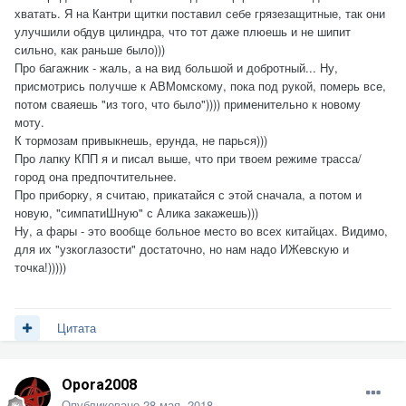
хватать. Я на Кантри щитки поставил себе грязезащитные, так они
улучшили обдув цилиндра, что тот даже плюешь и не шипит
сильно, как раньше было)))
Про багажник - жаль, а на вид большой и добротный... Ну,
присмотрись получше к АВМомскому, пока под рукой, померь все,
потом сваяешь "из того, что было")))) применительно к новому
моту.
К тормозам привыкнешь, ерунда, не парься)))
Про лапку КПП я и писал выше, что при твоем режиме трасса/
город она предпочтительнее.
Про приборку, я считаю, прикатайся с этой сначала, а потом и
новую, "симпатиШную" с Алика закажешь)))
Ну, а фары - это вообще больное место во всех китайцах. Видимо,
для их "узкоглазости" достаточно, но нам надо ИЖевскую и
точка!)))))
Цитата
Opora2008
Опубликовано
28 мая, 2018