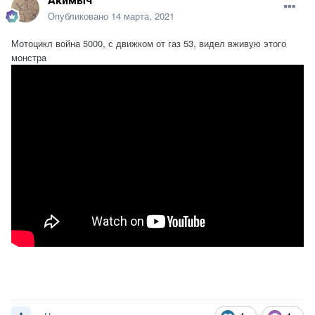
Акимыч
Опубликовано
14 марта, 2021
Мотоцикл война 5000, с движком от газ 53, видел вживую этого
монстра