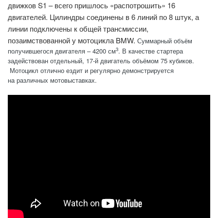
движков S1 – всего пришлось «распотрошить» 16
двигателей. Цилиндры соединены в 6 линий по 8 штук, а
линии подключены к общей трансмиссии,
позаимствованной у мотоцикла BMW.
Суммарный объём
3
получившегося двигателя – 4200 см
. В качестве стартера
задействован отдельный, 17-й двигатель объёмом 75 кубиков.
Мотоцикл отлично ездит и регулярно демонстрируется
на различных мотовыставках.