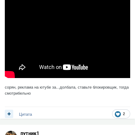
сорян, реклама на ютубе за...долбала, ставьте блокировщик, тогда
смотрибельно
2
Цитата
путник1