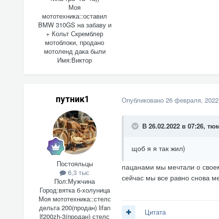
Моя
мототехника::
оставил
BMW 310GS на забаву и
+ Кольт Скремблер
мотоблоки, продано
мотоленд дака были
Имя:
Виктор
путник1
Опубликовано
26 февраля, 2022
В 26.02.2022 в 07:26,
тю
щоб я я так жил)
Постояльцы
пацанами мы мечтали о своем
6,3 тыс
сейчас мы все равно снова м
Пол:
Мужчина
Город:
вятка б-холуница
Моя мототехника::
стелс
дельта 200(продан) lifan
Цитата
lf200zh-3(продан) стелс