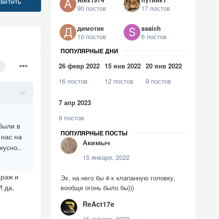
ветить
90 постов
17 постов
димотик
ssaich
10 постов
6 постов
ПОПУЛЯРНЫЕ ДНИ
26 февр 2022
15 янв 2022
20 янв 2022
16 постов
12 постов
9 постов
7 апр 2023
9 постов
были в
ПОПУЛЯРНЫЕ ПОСТЫ
 нас на
Акимыч
кусно..
15 января, 2022
араж и
Эх, на него бы 4-х клапанную головку,
И да,
вообще огонь было бы)))
ReAct17e
15 января, 2022