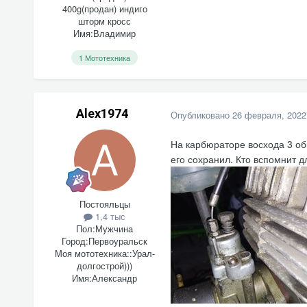
400g(продан) индиго
шторм кросс
Имя:
Владимир
1 Мототехника
Alex1974
Опубликовано
26 февраля, 2022
На карбюраторе восхода 3 обн
его сохранил. Кто вспомнит д
Постояльцы
1,4 тыс
Пол:
Мужчина
Город:
Первоуральск
Моя мототехника::
Урал-
долгострой)))
Имя:
Александр