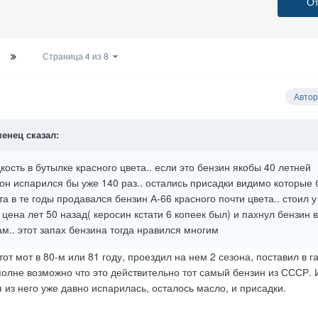
От
Страница 4 из 8
Автор
менец
сказал:
ость в бутылке красного цвета.. если это бензин якобы 40 летней
он испарился бы уже 140 раз.. остались присадки видимо которые 
та в те годы продавался бензин А-66 красного почти цвета.. стоил у
 цена лет 50 назад( керосин кстати 6 копеек был) и пахнул бензин в
.. этот запах бензина тогда нравился многим
тот мот в 80-м или 81 году, проездил на нем 2 сезона, поставил в г
полне возможно что это действительно тот самый бензин из СССР. 
 из него уже давно испарилась, осталось масло, и присадки.