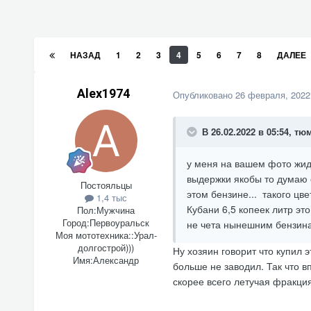
НАЗАД
1
2
3
4
5
6
7
8
ДАЛЕЕ
Alex1974
Опубликовано
26 февраля, 2022
В 26.02.2022 в 05:54,
тю
у меня на вашем фото жидк
выдержки якобы то думаю 
Постояльцы
этом бензине... такого цве
1,4 тыс
Кубани 6,5 копеек литр это
Пол:
Мужчина
Город:
Первоуральск
не чета нынешним бензинам
Моя мототехника::
Урал-
долгострой)))
Ну хозяин говорит что купил э
Имя:
Александр
больше не заводил. Так что в
скорее всего летучая фракция