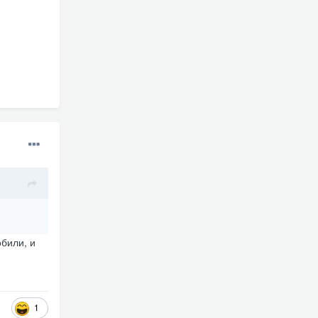
били, и
1