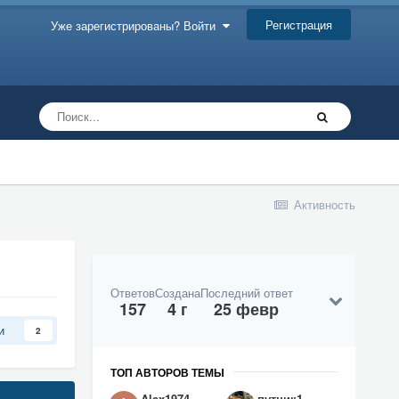
Регистрация
Уже зарегистрированы? Войти
Активность
Ответов
Создана
Последний ответ
157
4 г
25 февр
и
2
ТОП АВТОРОВ ТЕМЫ
Alex1974
путник1