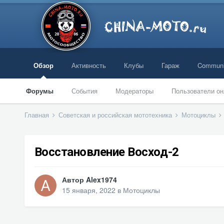
Обзор
Активность
Клубы
Гараж
Communi
Форумы
События
Модераторы
Пользователи он
Главная
Советская и российская мототехника
Мотоциклы
Восстановление Восход-2
Автор
Alex1974
15 января, 2022
в
Мотоциклы