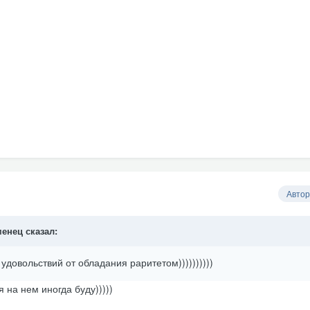
Автор
менец
сказал:
удовольствий от обладания раритетом))))))))))
я на нем иногда буду)))))