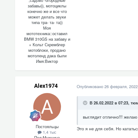
,садово -огородные
забавы)), мотоциклы
конечно же и все что
может делать звуки
типа тра- та- та))
Моя
мототехника::
оставил
BMW 310GS на забаву и
+ Кольт Скремблер
мотоблоки, продано
мотоленд дака были
Имя:
Виктор
Alex1974
Опубликовано
26 февраля, 2022
В 26.02.2022 в 07:23,
тю
выглядит отлично!!! желаю 
Постояльцы
Это я не для себя. Но кататьс
1,4 тыс
Пол:
Мужчина