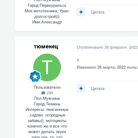
Город:
Первоуральск
Моя мототехника::
Урал-
Цитата
долгострой)))
Имя:
Александр
тюменец
Опубликовано
26 февраля, 2022
1
Изменено
26 марта, 2022
польз
Пользователи
Цитата
298
Пол:
Мужчина
Город:
Тюмень
Интересы:
пенсионные
,садово -огородные
забавы)), мотоциклы
конечно же и все что
может делать звуки
типа тра- та- та))