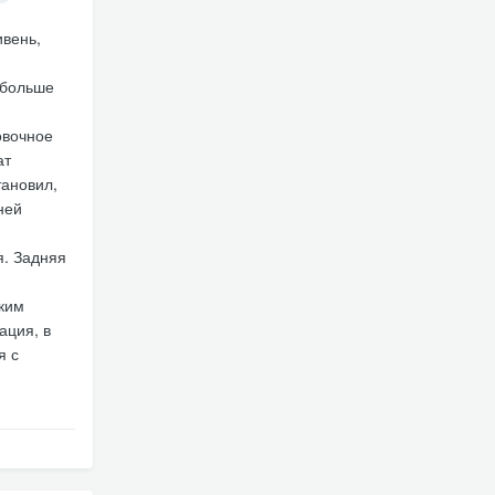
ивень,
 больше
овочное
ат
тановил,
ней
я. Задняя
ким
ация, в
я с