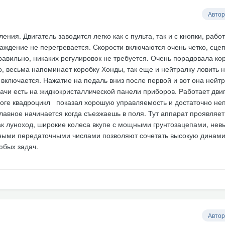
Автор
ния. Двигатель заводится легко как с пульта, так и с кнопки, рабо
лаждение не перегревается. Скорости включаются очень четко, сце
авильно, никаких регулировок не требуется. Очень порадовала ко
ко, весьма напоминает коробку Хонды, так еще и нейтралку ловить н
 включается. Нажатие на педаль вниз после первой и вот она нейтр
чи есть на жидкокристаллической панели приборов. Работает дви
роге квадроцикл показал хорошую управляемость и достаточно не
лавное начинается когда съезжаешь в поля. Тут аппарат проявляет
как луноход, широкие колеса вкупе с мощными грунтозацепами, нев
ными передаточными числами позволяют сочетать высокую динами
юбых задач.
Автор