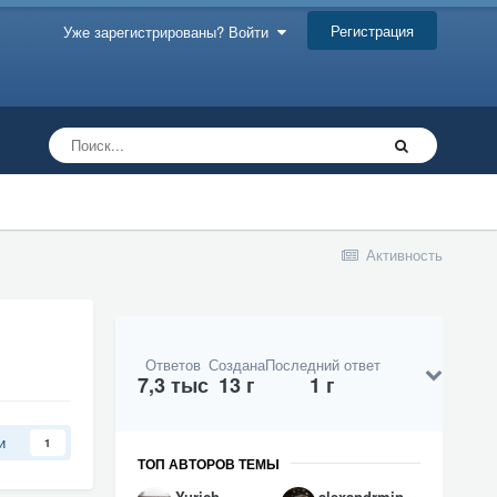
Регистрация
Уже зарегистрированы? Войти
Активность
Ответов
Создана
Последний ответ
7,3 тыс
13 г
1 г
и
1
ТОП АВТОРОВ ТЕМЫ
Yurich
alexandrminskiy