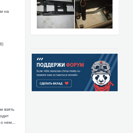
ли на
б)
и взять
водит
о нем...