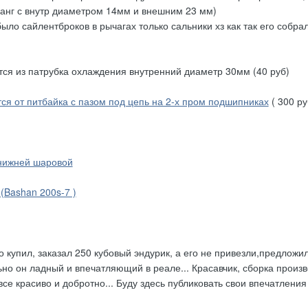
анг с внутр диаметром 14мм и внешним 23 мм)
было сайлентброков в рычагах только сальники хз как так его собра
тся из патрубка охлаждения внутренний диаметр 30мм (40 руб)
тся от питбайка с пазом под цепь на 2-х пром подшипниках
( 300 ру
нижней шаровой
(Bashan 200s-7 )
купил, заказал 250 кубовый эндурик, а его не привезли,предложил
льно он ладный и впечатляющий в реале... Красавчик, сборка произ
се красиво и добротно... Буду здесь публиковать свои впечатления 