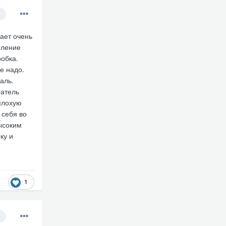
тает очень
пление
робка.
е надо.
аль.
гатель
плохую
 себя во
ысоким
ку и
1