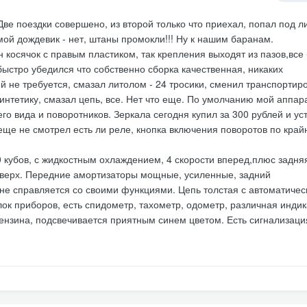
ве поездки совершено, из второй только что приехал, попал под л
ой дождевик - нет, штаны промокли!!! Ну к нашим баранам.
н косячок с правым пластиком, так крепления выходят из пазов,все
быстро убедился что собственно сборка качественная, никаких
 не требуется, смазал литолом - 24 тросики, сменил транспортир
интетику, смазал цепь, все. Нет что еще. По умолчанию мой аппар
го вида и поворотников. Зеркала сегодня купил за 300 рублей и ус
еще не смотрел есть ли реле, кнопка включения поворотов по край
0 кубов, с жидкостным охлаждением, 4 скорости вперед,плюс задня
вверх. Передние амортизаторы мощные, усиленные, задний
не справляется со своими функциями. Цепь толстая с автоматичес
ок приборов, есть спидометр, тахометр, одометр, различная индик
бензина, подсвечивается приятным синем цветом. Есть сигнализаци