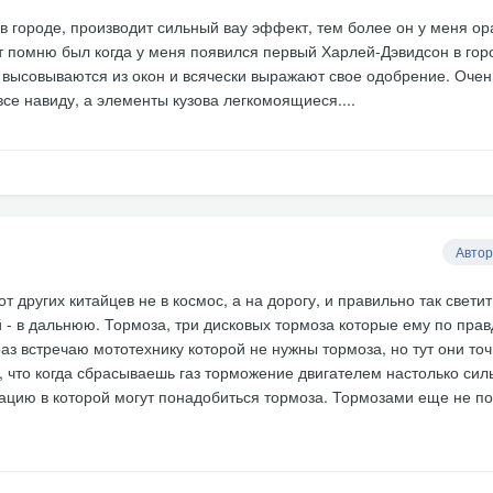
 в городе, производит сильный вау эффект, тем более он у меня о
т помню был когда у меня появился первый Харлей-Дэвидсон в гор
высовываются из окон и всячески выражают свое одобрение. Очен
се навиду, а элементы кузова легкомоящиеся....
Автор
т других китайцев не в космос, а на дорогу, и правильно так свети
 - в дальнюю. Тормоза, три дисковых тормоза которые ему по прав
аз встречаю мототехнику которой не нужны тормоза, но тут они то
 что когда сбрасываешь газ торможение двигателем настолько силь
уацию в которой могут понадобиться тормоза. Тормозами еще не п