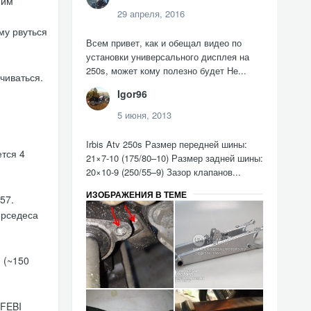
ним
29 апреля, 2016
му рвуться
Всем привет, как и обещал видео по
установки универсального дисплея на
250s, может кому полезно будет Не...
чиваться.
Igor96
5 июня, 2013
Irbis Atv 250s Размер передней шины:
ется 4
21×7-10 (175/80–10) Размер задней шины:
20×10-9 (250/55–9) Зазор клапанов...
ИЗОБРАЖЕНИЯ В ТЕМЕ
57.
ерседеса
 (~150
 FEBI