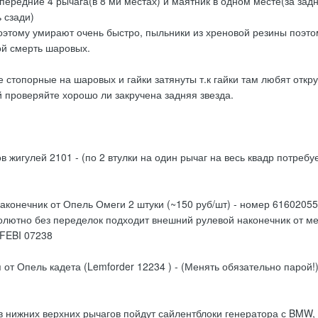
передние 4 рычага(в 8 ми местах) и маятник в одном месте(за зад
 сзади)
этому умирают очень быстро, пыльники из хреновой резины поэто
ой смерть шаровых.
се стопорные на шаровых и гайки затянуты т.к гайки там любят откру
й проверяйте хорошо ли закручена задняя звезда.
в жигулей 2101 - (по 2 втулки на один рычаг на весь квадр потребу
аконечник от Опель Омеги 2 штуки (~150 руб/шт) - номер 61602055
олютно без переделок подходит внешний рулевой наконечник от м
FEBI 07238
от Опель кадета (Lemforder 12234 ) - (Менять обязательно парой!)
в нижних верхних рычагов пойдут сайлентблоки генератора с BMW,