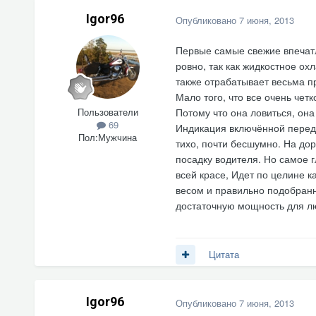
Igor96
Опубликовано
7 июня, 2013
Первые самые свежие впечатле
ровно, так как жидкостное ох
также отрабатывает весьма пр
Мало того, что все очень чет
Пользователи
Потому что она ловиться, она
69
Индикация включённой переда
Пол:
Мужчина
тихо, почти бесшумно. На до
посадку водителя. Но самое г
всей красе, Идет по целине 
весом и правильно подобран
достаточную мощность для л
Цитата
Igor96
Опубликовано
7 июня, 2013