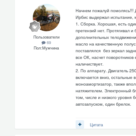
Начнем пожалуй помолясь!!! Д
Ирбис выдержал испытание, м
1. Сборка. Хорошая, есть оди
претензий нет. Протягивал и 
Пользователи
дополнительных телодвижений
69
масло на качественную полус
Пол:
Мужчина
поставлялся без зеркал задне
все ОК, насчет поворотников 
наличиствует.
2. По аппарату. Двигатель 25
включается вниз, остальные 
моноамортизатор, также впол
натяжителем. Электронный бл
том, числе и низкого уровня 
автозапуском, один брелок.
Цитата