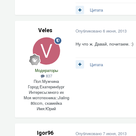
Цитата
Veles
Опубликовано
6 июня, 2013
Ну что ж. Давай, почитаем. :)
Цитата
Модераторы
837
Пол:
Мужчина
Город:
Екатеринбург
Интересы:
много их
Моя мототехника::
Jialing
80ccm, скамейка
Имя:
Юрий
Igor96
Опубликовано
7 июня, 2013