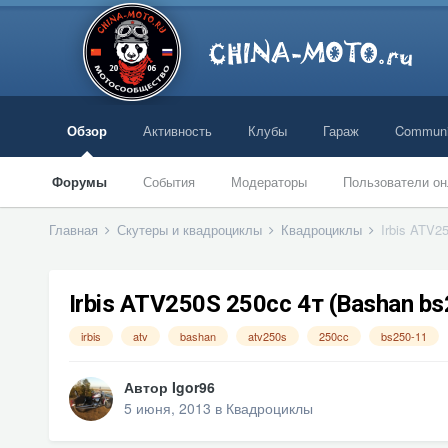
Обзор
Активность
Клубы
Гараж
Communi
Форумы
События
Модераторы
Пользователи он
Главная
Скутеры и квадроциклы
Квадроциклы
Irbis ATV2
Irbis ATV250S 250сс 4т (Bashan bs
irbis
atv
bashan
atv250s
250cc
bs250-11
Автор
Igor96
5 июня, 2013
в
Квадроциклы