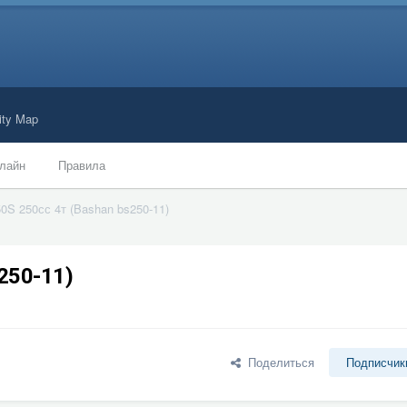
ty Map
лайн
Правила
50S 250сс 4т (Bashan bs250-11)
250-11)
Поделиться
Подписчик