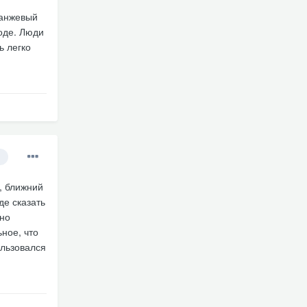
ранжевый
оде. Люди
ь легко
т, ближний
де сказать
чно
ное, что
ользовался