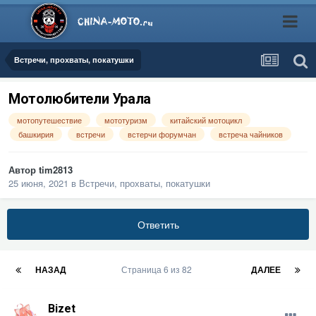
Встречи, прохваты, покатушки
Мотолюбители Урала
мотопутешествие
мототуризм
китайский мотоцикл
башкирия
встречи
встерчи форумчан
встреча чайников
Автор
tim2813
25 июня, 2021
в
Встречи, прохваты, покатушки
Ответить
НАЗАД
Страница 6 из 82
ДАЛЕЕ
Bizet