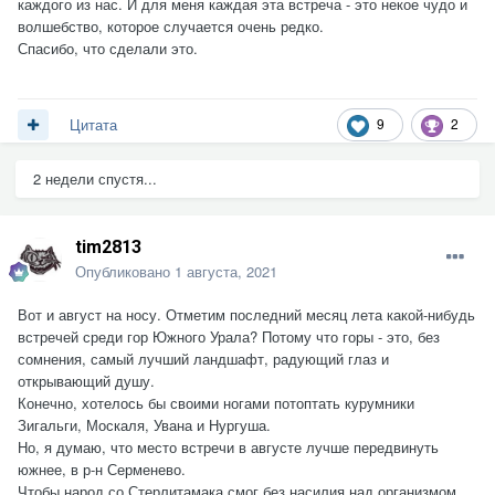
каждого из нас. И для меня каждая эта встреча - это некое чудо и
волшебство, которое случается очень редко.
Спасибо, что сделали это.
9
2
Цитата
2 недели спустя...
tim2813
Опубликовано
1 августа, 2021
Вот и август на носу. Отметим последний месяц лета какой-нибудь
встречей среди гор Южного Урала? Потому что горы - это, без
сомнения, самый лучший ландшафт, радующий глаз и
открывающий душу.
Конечно, хотелось бы своими ногами потоптать курумники
Зигальги, Москаля, Увана и Нургуша.
Но, я думаю, что место встречи в августе лучше передвинуть
южнее, в р-н Серменево.
Чтобы народ со Стерлитамака смог без насилия над организмом