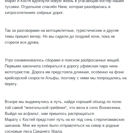
Марат и Костя вдохнули новую жизнь в угасающий костёр нашей
тусовки. Отдельное спасибо Нине, которая разобралась в
хитросплетениях озёрных дорог.
Так за разговорами на мотоциклетные, туристические и другие
темы пришел вечер. Но мы сидели до поздней ночи, пока не
сгорели все дрова.
Утро ознаменовалось сборами и поиском разбросанных вещей.
Первыми закончила собираться в дорогу уфимская пара чина-
мототуристов. Дорога им предстояла длинная, особенно на фоне
крейсерской скорости Альфы, поэтому с ними мы попрощались на
берегу.
Вскоре мы выдвинулись в путь, найдя хороший объезд по полю
той самой "монгольской гребёнки", что вела в село Вознесенка.
Выйдя на асфальт, нам пришлось распрощаться.
Марату с Костей предстоял путь на юг под сень стерлитамакских
шиханов. Мне же нужно было отправляться на север в родные
сосновые леса Среднего Урала.