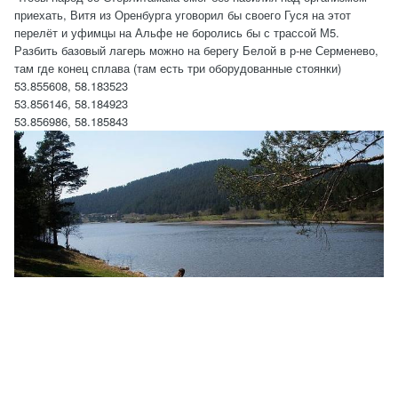
приехать, Витя из Оренбурга уговорил бы своего Гуся на этот
перелёт и уфимцы на Альфе не боролись бы с трассой М5.
Разбить базовый лагерь можно на берегу Белой в р-не Серменево,
там где конец сплава (там есть три оборудованные стоянки)
53.855608, 58.183523
53.856146, 58.184923
53.856986, 58.185843