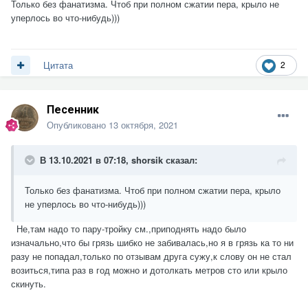
Только без фанатизма. Чтоб при полном сжатии пера, крыло не
уперлось во что-нибудь)))
2
Цитата
Песенник
Опубликовано
13 октября, 2021
В 13.10.2021 в 07:18,
shorsik
сказал:
Только без фанатизма. Чтоб при полном сжатии пера, крыло
не уперлось во что-нибудь)))
Не,там надо то пару-тройку см.,приподнять надо было
изначально,что бы грязь шибко не забивалась,но я в грязь ка то ни
разу не попадал,только по отзывам друга сужу,к слову он не стал
возиться,типа раз в год можно и дотолкать метров сто или крыло
скинуть.