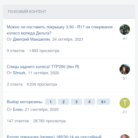
ПОХОЖИЙ КОНТЕНТ
Можно ли поставить покрышку 3.50 - R17 на спицованое
колесо мопеда Дельта?
От
Дмитрий Маншилин
,
24 октября, 2021
0
ответов
1 693
просмотра
Спицы заднего колеса! ТТР250 (без R)
От
Shnurk
,
11 октября, 2020
3
ответа
6 334
просмотра
Выбор моторезины
1
2
3
4
8
От
Блин
,
21 сентября, 2020
147
ответов
28 783
просмотра
Куплю покрышки (резину) 185/30-14 на шоссейный