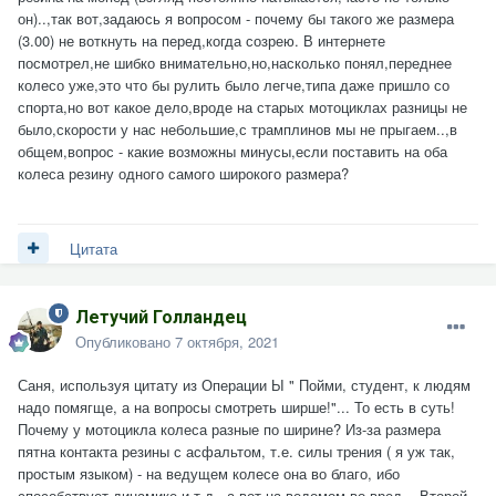
он)..,так вот,задаюсь я вопросом - почему бы такого же размера
(3.00) не воткнуть на перед,когда созрею. В интернете
посмотрел,не шибко внимательно,но,насколько понял,переднее
колесо уже,это что бы рулить было легче,типа даже пришло со
спорта,но вот какое дело,вроде на старых мотоциклах разницы не
было,скорости у нас небольшие,с трамплинов мы не прыгаем..,в
общем,вопрос - какие возможны минусы,если поставить на оба
колеса резину одного самого широкого размера?
Цитата
Летучий Голландец
Опубликовано
7 октября, 2021
Саня, используя цитату из Операции Ы " Пойми, студент, к людям
надо помягще, а на вопросы смотреть ширше!"... То есть в суть!
Почему у мотоцикла колеса разные по ширине? Из-за размера
пятна контакта резины с асфальтом, т.е. силы трения ( я уж так,
простым языком) - на ведущем колесе она во благо, ибо
способствует динамике и т.д., а вот на ведомом во вред... Второй