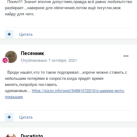
Понял!!! Значит вполне допустимо,правда всё равно любопытство
разбирает..,наверное для облегчения,потом ещё погуглю,мож
найду для чего.
Цитата
Песенник
Опубликовано
7 октября, 2021
Вроде нашёл,что то такое подозревал..,короче можно ставить,с
небольшим потерями в скорости,когда придёт время
менять,попробую поставить
одинаковые...
https://sizon.info/post/54991072210/о-ширине-мото-
покрышек
Цитата
Ducatisto