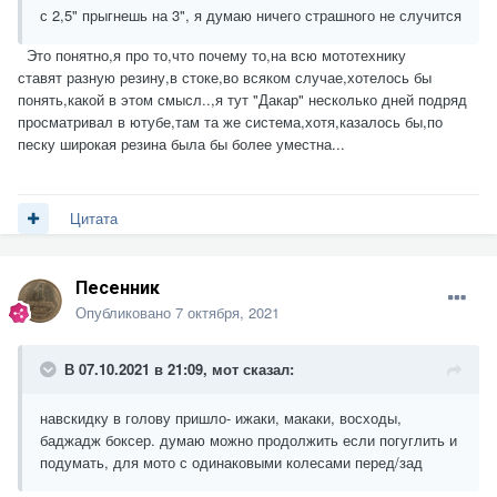
с 2,5" прыгнешь на 3", я думаю ничего страшного не случится
Это понятно,я про то,что почему то,на всю мототехнику
ставят разную резину,в стоке,во всяком случае,хотелось бы
понять,какой в этом смысл..,я тут "Дакар" несколько дней подряд
просматривал в ютубе,там та же система,хотя,казалось бы,по
песку широкая резина была бы более уместна...
Цитата
Песенник
Опубликовано
7 октября, 2021
В 07.10.2021 в 21:09,
мот
сказал:
навскидку в голову пришло- ижаки, макаки, восходы,
баджадж боксер. думаю можно продолжить если погуглить и
подумать, для мото с одинаковыми колесами перед/зад