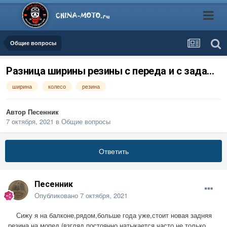
Общие вопросы
Разница ширины резины с переда и с зада...
ширина
колесо
резина
Автор
Песенник
7 октября, 2021
в
Общие вопросы
Ответить
Песенник
Опубликовано
7 октября, 2021
Сижу я на балконе,рядом,больше года уже,стоит новая задняя
резина на мопед (взгляд постоянно натыкается,часто не только