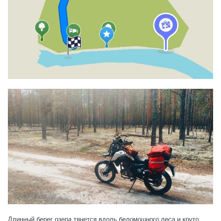
Длинный берег озера тянется вдоль беломошного леса и круто