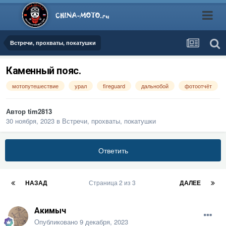
Встречи, прохваты, покатушки
Каменный пояс.
мотопутешествие
урал
fireguard
дальнобой
фотоотчёт
Автор
tim2813
30 ноября, 2023
в
Встречи, прохваты, покатушки
Ответить
НАЗАД
Страница 2 из 3
ДАЛЕЕ
Акимыч
Опубликовано
9 декабря, 2023